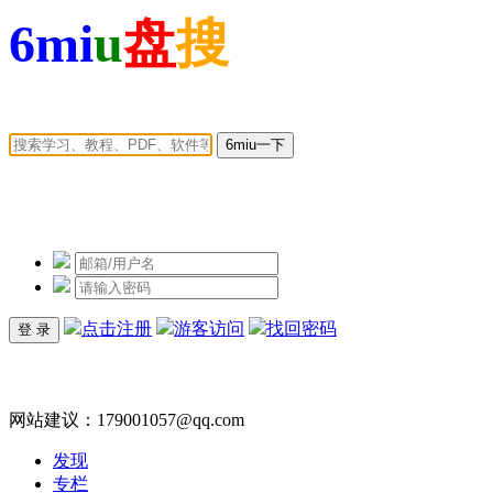
6mi
u
盘
搜
6miu一下
点击注册
游客访问
找回密码
网站建议：179001057@qq.com
发现
专栏