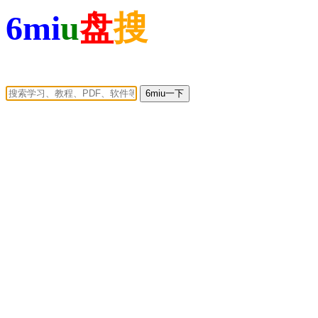
6mi
u
盘
搜
6miu一下