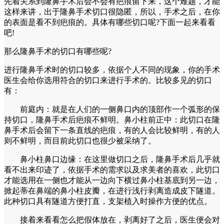
先着关系到隆鼻手术后会不会有疤痕留下来，这个难题，才能
这样来讲，出于隆鼻手术切口很隐匿，所以，手术之后，在你
的表面是看不到疤痕的。具体有哪些切口呢?下面一起来看看
吧!
那么隆鼻手术的切口有哪些呢?
进行隆鼻手术时的切口较多，依据个人不同的现象，你的手术
医生会给你选用符合的切口来进行手术的。比较多见的切口
有：
前庭内：就是在人们的一侧鼻口内的顶部作一个弧形的保
持切口，隆鼻手术后疤痕不鲜明。鼻小柱前正中：此切口在隆
鼻手术后会留下一条直线的疤痕，有的人会比较鲜明，有的人
则不鲜明，而目前此切口也很少被采纳了。
鼻小柱鼻口边缘：在这里做切口之后，隆鼻手术后几乎就
看不出来印迹了，依据手术的需求以及求美者的喜欢，此切口
才能选用在一侧也才能从一边向下横过鼻小柱基底到另一边，
掀起蒂在鼻端的鼻小柱皮瓣，在进行浅行剥离造成皮下隧道。
此种切口具有隧道方便打直，支架植入时操作方便的优点。
接着来看看怎么把假体放在，剥离好了之后，医生便会对