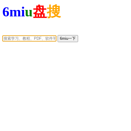
6mi
u
盘
搜
6miu一下