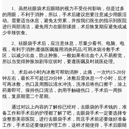
1、虽然祛眼袋术后眼睛的视力不受任何影响，但是过多
的用眼，不利于消肿，所以，手术后建议您要注意减少用眼活
动。需要适当休息，避免太劳累，并按我们医生的指示到医院
进行局部清洁，避免用力在眼部揉搓，术后恢复期应避免或减
少辛辣饮食。
2、祛眼袋手术后，应注意休息，尽量少看书、电脑、电
视，有利于消肿;遵循医嘱服用消炎药品;可用冰袋冷敷手术
区，以减少出血，防止肿胀。一般如果有出血个人不易察觉，
所以当觉得肿胀加剧等症状时，要遵医嘱及时就医处理。
3、术后48小时内冰敷可帮助消肿，止痛，一次约15-20分
钟左右，最长不可超过20分钟，冰敷后需休息一个小时，后才
可再冰敷，伤口及周围以清水冲洗，洗净后将伤口擦干，涂上
药膏即可。保持伤口清洁，勿用手触碰伤口，手术后一周拆
线，复原期需二个星期。
通过对以上内容的了解你已经对，去眼袋的手术钱的，准
备工作和手术后的护理都了解了吧，去眼袋手术一定要选择专
业整形美容医院，进行去眼袋手术，而且手术前还要做好准备
工作，手术后还要做好护理工作，这样才能使得，手术后眼睛