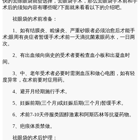
快的去除眼袋就会选择，去眼袋手术，那么去眼袋手术前和手
术后的须知内容有哪些呢?下面就来看看以下的介绍吧。
祛眼袋的术前准备：
1、如有结膜炎、睑缘炎、严重砂眼者必须治愈后才能手
术;眼周有炎症者暂缓手术;术前一天滴抗菌素眼药水，一日两
次。
2、有出血倾向病史的受术者要检查血小板和出凝血时
间。
3、中、老年受术者必要时需测血压和做心电图，如有轻
度异常，在术前要对症用药。
4、避开月经期施行手术。
5、妊娠前期(三个月)或妊娠后期(三个月)暂缓手术。
6、术前7-10天停服类固醇激素和阿斯匹林等抗凝药物。
7、疤痕体质禁做。
祛眼袋的术后护理：