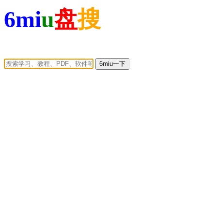
6mi
u
盘
搜
6miu一下