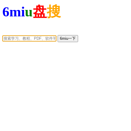
6mi
u
盘
搜
6miu一下