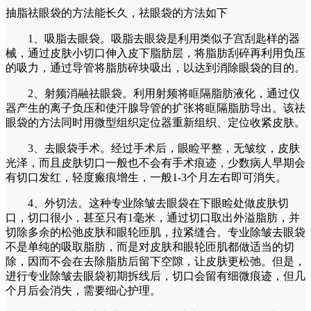
抽脂祛眼袋的方法能长久，祛眼袋的方法如下
1、吸脂去眼袋。吸脂去眼袋是利用类似子宫刮匙样的器
械，通过皮肤小切口伸入皮下脂肪层，将脂肪刮碎再利用负压
的吸力，通过导管将脂肪碎块吸出，以达到消除眼袋的目的。
2、射频消融祛眼袋。利用射频将眶隔脂肪液化，通过仪
器产生的离子负压和使汗腺导管的扩张将眶隔脂肪导出。该祛
眼袋的方法同时用微型组织定位器重新组织、定位收紧皮肤。
3、去眼袋手术。经过手术后，眼睑平整，无皱纹，皮肤
光泽，而且皮肤切口一般也不会有手术痕迹，少数病人早期会
有切口发红，轻度瘢痕增生，一般1-3个月左右即可消失。
4、外切法。这种专业除皱去眼袋在下眼睑处做皮肤切
口，切口很小，甚至只有1毫米，通过切口取出外溢脂肪，并
切除多余的松弛皮肤和眼轮匝肌，拉紧缝合。专业除皱去眼袋
不是单纯的吸取脂肪，而是对皮肤和眼轮匝肌都做适当的切
除，因而不会在去除脂肪后留下空隙，让皮肤更松弛。但是，
进行专业除皱去眼袋初期拆线后，切口会留有细微痕迹，但几
个月后会消失，需要细心护理。