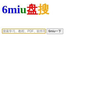
6mi
u
盘
搜
6miu一下