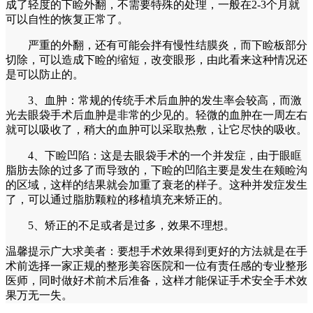
成了轻度的下睑外翻，不需要特殊的处理，一般在2-3个月就
可以自性的恢复正常了。
严重的外翻，还有可能会拌有慢性结膜炎，而下睑板部分
切除，可以造成下睑的缩短，改变眼形，由此看来这种情况还
是可以防止的。
3、血肿：常规的传统手术后血肿的发生率会较高，而激
光去眼袋手术后血肿是非常的少见的。轻微的血肿在一周左右
就可以吸收了，稍大的血肿可以采取热敷，让它尽快的吸收。
4、下睑凹陷：这是去眼袋手术的一个并发症，由于眼眶
脂肪去除的过多了而导致的，下睑的凹陷主要是发生在颊睑沟
的区域，这样的结果就会加重了衰老的样子。这种并发症发生
了，可以通过脂肪颗粒的移植填充来矫正的。
5、矫正的不足或者是过多，效果不理想。
温馨提示广大求美者：要想手术效果得到更好的方法就是在手
术前选择一家正规的整形美容医院和一位有责任感的专业整形
医师，同时做好术前术后准备，这样才能保证手术安全手术效
果万无一失。