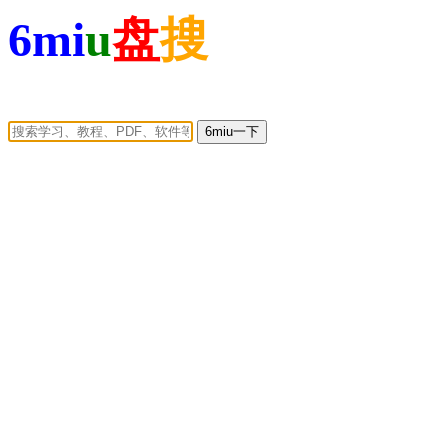
6mi
u
盘
搜
6miu一下