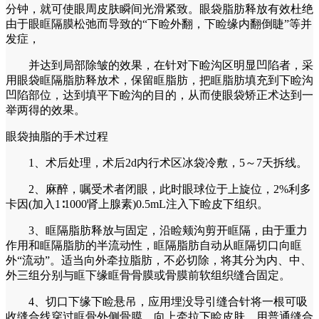
分钟，就可使眼周皮肤瞬间光滑紧致。眼袋脂肪释放有效杜绝
由于眼眶隔膜松弛而导致的“下睑外翻，下睑缘内翻倒睫”等并
发症，
并达到局部除皱的效果，在针对下睑沟区明显凹陷者，采
用眼袋眶隔脂肪释放术，保留眶脂肪，把眶脂肪填充到下睑沟
凹陷部位，达到填平下睑沟的目的，从而使眼袋矫正术达到一
举两得的效果。
眼袋抽脂的手术过程
1、术后处理，术后2d内行术区冰袋冷敷，5～7天拆线。
2、麻醉，嘱受术者闭眼，此时眼球位于上旋位，2%利多
卡因(加入1∶1000肾上腺素)0.5mL注入下睑皮下组织。
3、眶隔脂肪释放与固定，沿睑颊沟剪开眶隔，由于重力
作用和眶隔脂肪的半流动性，眶隔脂肪自动从眶隔切口向眶
外“流动”。适当向外牵拉脂肪，不必切除，将其分为内、中、
外三组分别与眶下缘眶骨骨膜或骨膜前软组织缝合固定。
4、切口下缘下睑悬吊，应用埋没导引缝合针将一根可吸
收缝合线穿过眶骨外侧骨膜，向上牵拉下睑皮肤，用普通缝合