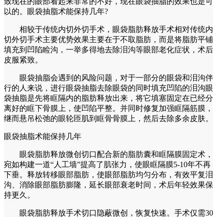
致现在的眼部看起来非常的不好，现在眼袋抽脂的效果也是可
以的。眼袋抽脂术能保持几年?
相较于传统内切外切手术，眼袋脂肪释放手术相对传统内
切外切手术主要优势效果主要在于不取脂肪，而是将脂肪平铺
填充到凹陷睑沟，一举多得地去除泪沟等眼部老化症状，术后
皮服紧致。
眼袋抽脂会遇到的风险问题，对于一部分的眼袋和泪沟伴
行的人来说，进行眼袋抽脂去除眼袋的同时填充凹陷的泪沟眼
袋抽脂是先将眶隔内的脂肪释放出来，将它填塞固定在已经分
离好的眶下骨膜上，使凹陷平整。并同时修复加强眶隔筋膜，
继而悬吊松弛的眼轮匝肌到眶骨骨膜上，然后去除多余皮肤。
眼袋抽脂术能保持几年
眼袋脂肪释放微创切口配合新的脂肪囊和眶隔膜固定术，
宛如构建一道“人工墙”提高了肌张力，使眼眶隔膜5-10年不再
下垂。释放转移眼部脂肪，使眼部脂肪均匀分布，有效平复泪
沟、消除眼部脂肪膨隆，延长眼部衰老时间，术后年轻效果保
持更久。
眼袋脂肪释放手术切口隐蔽微创，恢复快速。手术仅需30