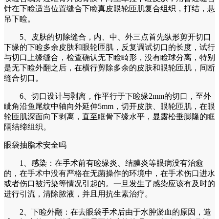
针在下睑适当位置缝合下睑真皮眼轮匝肌复合组织，打结，悬
吊下睑。
5、皮肤的切除缝合，内、中、外三点首先纵形剪开切口
下缘的下睑多余皮肤和眼轮匝肌，反复调试切口的长度，试行
与切口上缘缝合，检查确认无下睑畸形，没有睑球分离，特别
是无下睑外翻之后，在横行剪除多余的皮肤和眼轮匝肌，间断
缝合切口。
6、切口设计与剥离，作平行于下睑缘2mm的切口，至外
眦角沿鱼尾纹中轴向外延伸5mm，切开皮肤、眼轮匝肌，在眼
轮匝肌深面向下剥离，直至眶骨下缘水平，显露松垂膨隆的眶
隔结缔组织。
眼袋抽脂术安全吗
1、感染：在手术前有睑缘炎、结膜炎等眼病没有治愈
的，在手术中没有严格在无菌操作的环境中，在手术伤口进水
或者伤口被污染等情况引起的。一旦发生了感染应该有及时的
进行引流，清除脓液，并且用抗生素治疗。
2、下睑外翻：在去眼袋手术后由于水肿淤血的原因，造