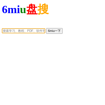
6mi
u
盘
搜
6miu一下