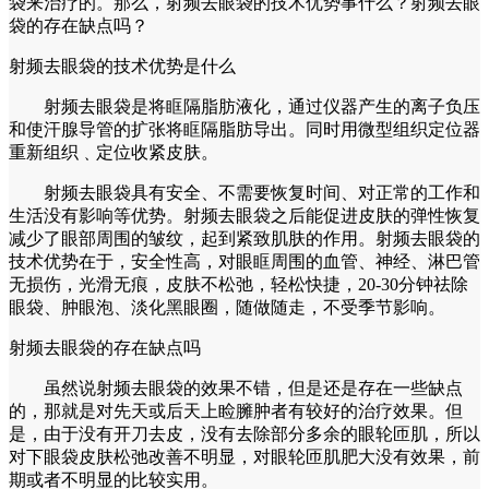
袋来治疗的。那么，射频去眼袋的技术优势事什么？射频去眼
袋的存在缺点吗？
射频去眼袋的技术优势是什么
射频去眼袋是将眶隔脂肪液化，通过仪器产生的离子负压
和使汗腺导管的扩张将眶隔脂肪导出。同时用微型组织定位器
重新组织﹑定位收紧皮肤。
射频去眼袋具有安全、不需要恢复时间、对正常的工作和
生活没有影响等优势。射频去眼袋之后能促进皮肤的弹性恢复
减少了眼部周围的皱纹，起到紧致肌肤的作用。射频去眼袋的
技术优势在于，安全性高，对眼眶周围的血管、神经、淋巴管
无损伤，光滑无痕，皮肤不松弛，轻松快捷，20-30分钟祛除
眼袋、肿眼泡、淡化黑眼圈，随做随走，不受季节影响。
射频去眼袋的存在缺点吗
虽然说射频去眼袋的效果不错，但是还是存在一些缺点
的，那就是对先天或后天上睑臃肿者有较好的治疗效果。但
是，由于没有开刀去皮，没有去除部分多余的眼轮匝肌，所以
对下眼袋皮肤松弛改善不明显，对眼轮匝肌肥大没有效果，前
期或者不明显的比较实用。