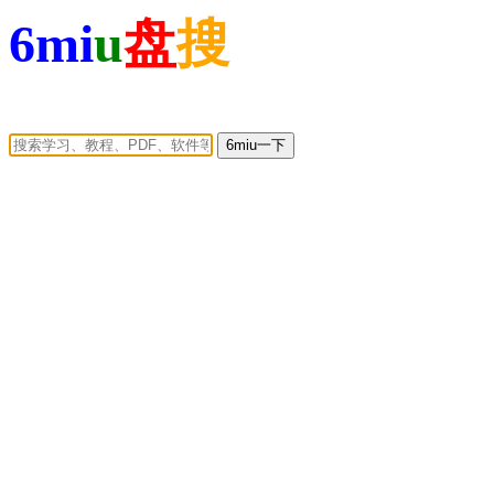
6mi
u
盘
搜
6miu一下