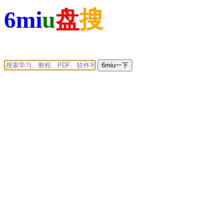
6mi
u
盘
搜
6miu一下