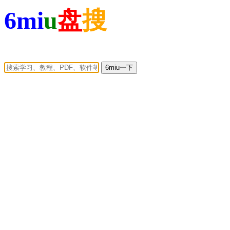
6mi
u
盘
搜
6miu一下