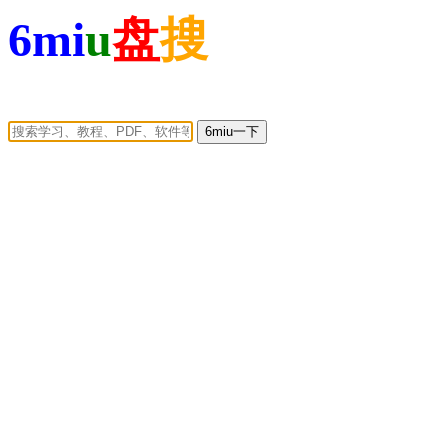
6mi
u
盘
搜
6miu一下