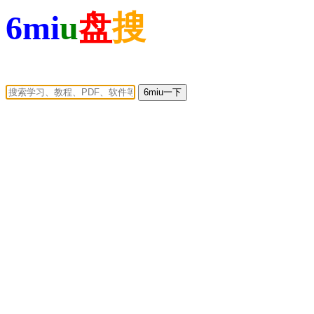
6mi
u
盘
搜
6miu一下