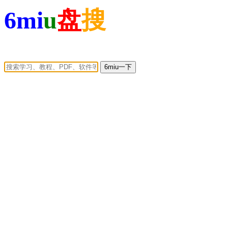
6mi
u
盘
搜
6miu一下