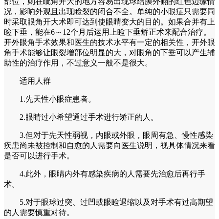
部位，则在眦角开大的地方容易出现球结膜外翻的红色边缘情
况，影响外观且出现睑裂的闭合不全。单纯的小眼症只需要同
时采取眼角开大术即可达到使眼睛变大的目的。如果合并有上
睑下垂，能在6～12个月后运用上睑下垂矫正术来配合治疗。
开外眼角手术效果和医生的技术水平有一定的相关性，开外眼
角手术能够让眼裂增部位明显的大，对眼角的下垂可以产生辅
助性的治疗作用，不过意义一般不是很大。
适用人群
1.先天性小眼症患者。
2.眼睛过小希望通过手术进行矫正的人。
3.但对于先天性弱视，内眼或外眼，眼周有急、慢性感染
疾患尚未被控制和自愈的人需要向医生说明，视具体情况来看
是否可以进行手术。
4.此外，眼睛内外有感染疾病的人需要先治愈后再行手
术。
5.对于眼球过突、过凹或眼睑退缩以及对手术有过高期望
的人需要慎重对待。