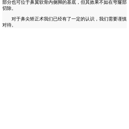
部分也可位于鼻翼软骨内侧脚的基底，但其效果不如在穹窿部
切除。
对于鼻尖矫正术我们已经有了一定的认识，我们需要谨慎
对待。