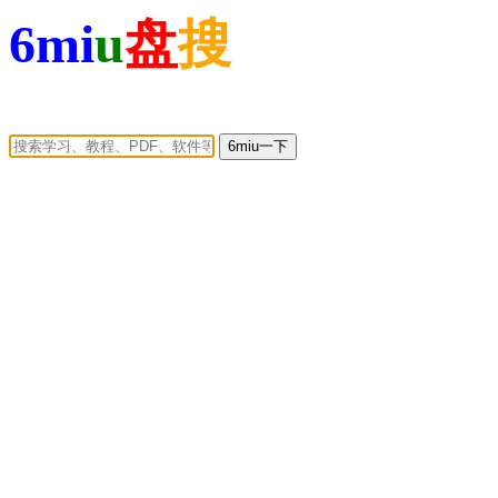
6mi
u
盘
搜
6miu一下