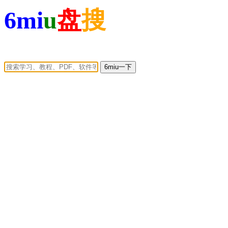
6mi
u
盘
搜
6miu一下