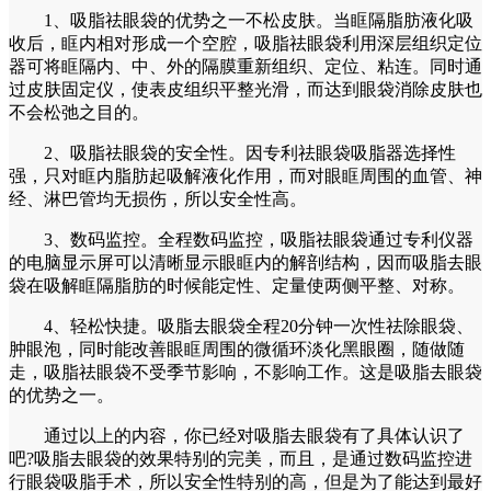
1、吸脂祛眼袋的优势之一不松皮肤。当眶隔脂肪液化吸
收后，眶内相对形成一个空腔，吸脂祛眼袋利用深层组织定位
器可将眶隔内、中、外的隔膜重新组织、定位、粘连。同时通
过皮肤固定仪，使表皮组织平整光滑，而达到眼袋消除皮肤也
不会松弛之目的。
2、吸脂祛眼袋的安全性。因专利祛眼袋吸脂器选择性
强，只对眶内脂肪起吸解液化作用，而对眼眶周围的血管、神
经、淋巴管均无损伤，所以安全性高。
3、数码监控。全程数码监控，吸脂祛眼袋通过专利仪器
的电脑显示屏可以清晰显示眼眶内的解剖结构，因而吸脂去眼
袋在吸解眶隔脂肪的时候能定性、定量使两侧平整、对称。
4、轻松快捷。吸脂去眼袋全程20分钟一次性祛除眼袋、
肿眼泡，同时能改善眼眶周围的微循环淡化黑眼圈，随做随
走，吸脂祛眼袋不受季节影响，不影响工作。这是吸脂去眼袋
的优势之一。
通过以上的内容，你已经对吸脂去眼袋有了具体认识了
吧?吸脂去眼袋的效果特别的完美，而且，是通过数码监控进
行眼袋吸脂手术，所以安全性特别的高，但是为了能达到最好