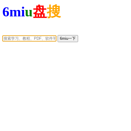
6mi
u
盘
搜
6miu一下