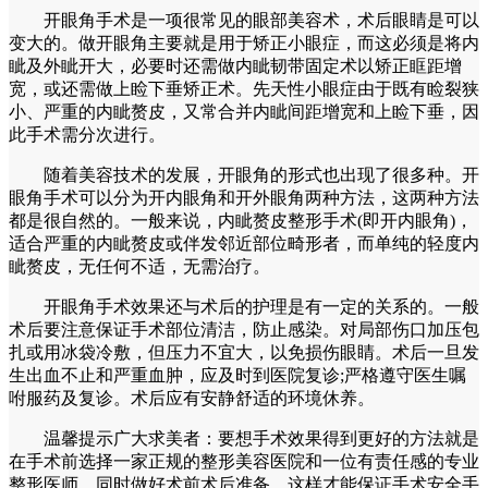
开眼角手术是一项很常见的眼部美容术，术后眼睛是可以
变大的。做开眼角主要就是用于矫正小眼症，而这必须是将内
眦及外眦开大，必要时还需做内眦韧带固定术以矫正眶距增
宽，或还需做上睑下垂矫正术。先天性小眼症由于既有睑裂狭
小、严重的内眦赘皮，又常合并内眦间距增宽和上睑下垂，因
此手术需分次进行。
随着美容技术的发展，开眼角的形式也出现了很多种。开
眼角手术可以分为开内眼角和开外眼角两种方法，这两种方法
都是很自然的。一般来说，内眦赘皮整形手术(即开内眼角)，
适合严重的内眦赘皮或伴发邻近部位畸形者，而单纯的轻度内
眦赘皮，无任何不适，无需治疗。
开眼角手术效果还与术后的护理是有一定的关系的。一般
术后要注意保证手术部位清洁，防止感染。对局部伤口加压包
扎或用冰袋冷敷，但压力不宜大，以免损伤眼睛。术后一旦发
生出血不止和严重血肿，应及时到医院复诊;严格遵守医生嘱
咐服药及复诊。术后应有安静舒适的环境休养。
温馨提示广大求美者：要想手术效果得到更好的方法就是
在手术前选择一家正规的整形美容医院和一位有责任感的专业
整形医师，同时做好术前术后准备，这样才能保证手术安全手