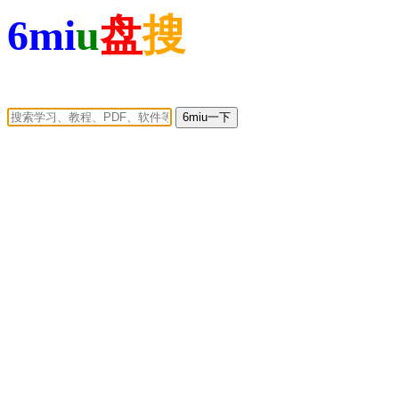
6mi
u
盘
搜
6miu一下