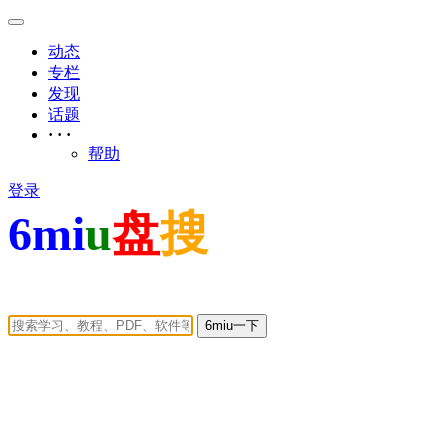
动态
专栏
发现
话题
· · ·
帮助
登录
6mi
u
盘
搜
6miu一下