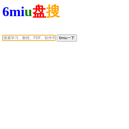
6mi
u
盘
搜
6miu一下